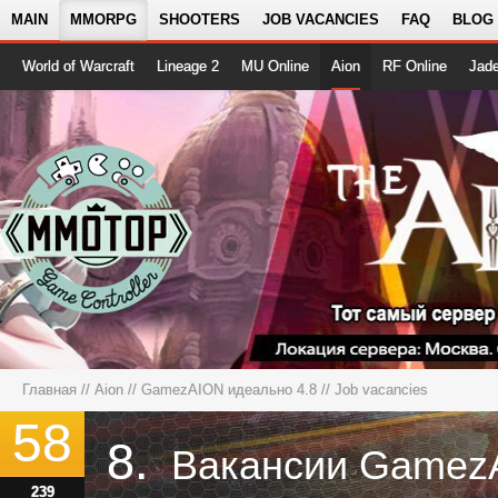
MAIN
MMORPG
SHOOTERS
JOB VACANCIES
FAQ
BLOG
World of Warcraft
Lineage 2
MU Online
Aion
RF Online
Jad
Главная
//
Aion
//
GamezAION идеально 4.8
// Job vacancies
58
8.
239