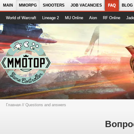
MAIN
MMORPG
SHOOTERS
JOB VACANCIES
FAQ
BLOG
World of Warcraft
Lineage 2
MU Online
Aion
RF Online
Jad
Главная
// Questions and answers
Вопро