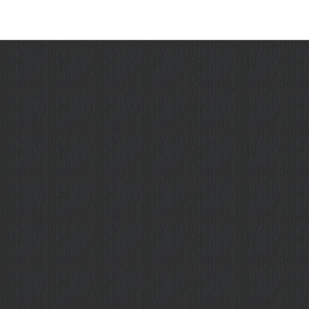
Лайфхак:
Вы можете использовать поле
«Количество то
Важно:
MMOTOP принимает платежи через надежных партнеров
3. Оплата
Выберите платежного агрегатора (CloudPayments, Enot и
провайдеру, который подтверждает нам операцию.
Важные примечания:
Если выбранный способ оплаты временно не работает или вы
Зачисление:
Голоса поступают в статистику в течение часа.
Возврат:
Услуга считается оказанной в момент зачисления гол
Голоса зачислятся проекту и отобразятся в вашей истории (раздел
случае вашей ошибки) не производится.