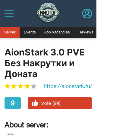
Server
Events
Job vacancies
Reviews
AionStark 3.0 PVE
Без Накрутки и
Доната
https://aionstark.ru/
9
Vote (99)
About server: