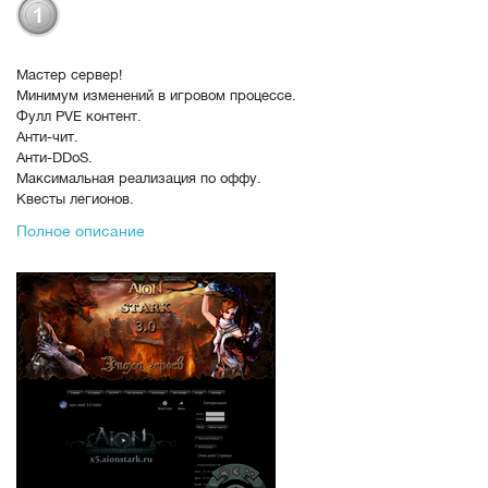
Мастер сервер!
Минимум изменений в игровом процессе.
Фулл PVE контент.
Анти-чит.
Анти-DDoS.
Максимальная реализация по оффу.
Квесты легионов.
Квесты в деревнях.
Полное описание
Лучшая ГЕО дата.
Выделенный чат-сервер.
Рабочие временные зоны.
Осады всех замков и крепостей.
Набор команд для игроков.
Уникальные PVE ивенты.
Отзывчивая Администрация.
Покажи свое мастерство!
https://www.youtube.com/Bc-GIZNaPRM
В рейтинге с
10-06-2020, 14:11