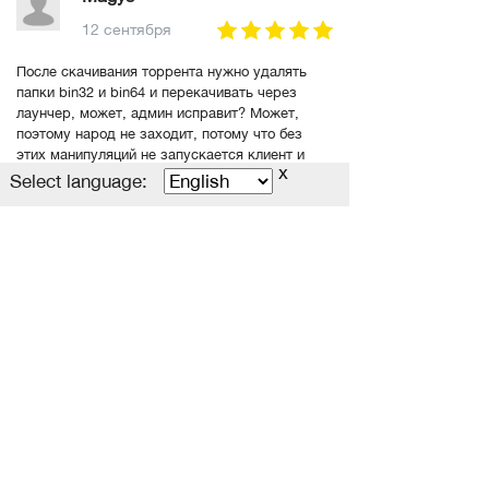
12 сентября
После скачивания торрента нужно удалять
папки bin32 и bin64 и перекачивать через
лаунчер, может, админ исправит? Может,
поэтому народ не заходит, потому что без
этих манипуляций не запускается клиент и
x
народ просто плюет и удаляет.
Select language:
Читать полностью
Laveau
03 мая
Играл последний раз лет так 6 назад, и решил
вернуться. Сервер очень нравится, играть
приятно, единственное хотелось бы больше
людей, хотя бы человек 70 или пару лоу лвлов
что бы качаться с кем-то, а то так один
бегаешь. Надеюсь после обновление
прибавится людей.
Читать полностью