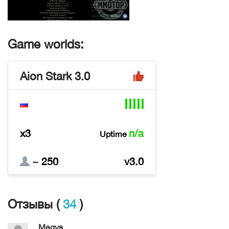
Переходов
52457
Теги
Aion Stark 3.0
Game worlds:
Aion Stark 3.0
x3
n/a
Uptime
~ 250
v3.0
Отзывы (
34
)
Magys