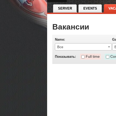
SERVER
EVENTS
VAC
Вакансии
Name:
G
Все
Full time
Con
Показывать: