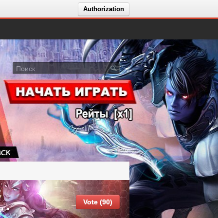
Authorization
k 3.0 PVE Без Накрутки и Доната
Vote (90)