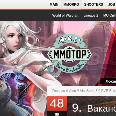
MAIN
MMORPG
SHOOTERS
JOB
World of Warcraft
Lineage 2
MU Onli
Главная
//
Aion
//
AionStark 3.0 PVE Без
48
9.
90