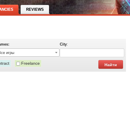
ANCIES
REVIEWS
ames:
City
:
Все игры
tract
Freelance