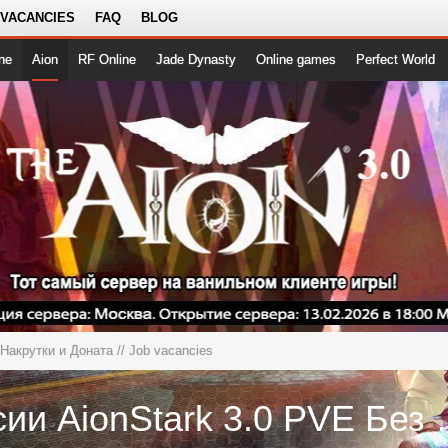
 VACANCIES
FAQ
BLOG
ne
Aion
RF Online
Jade Dynasty
Online games
Perfect World
 Накрутки и Доната
// Job vacancies
Вакансии AionStar