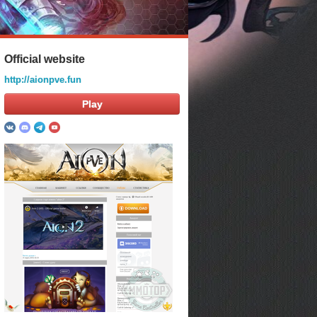
Official website
http://aionpve.fun
Play