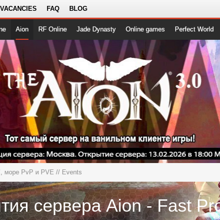
 VACANCIES
FAQ
BLOG
ne
Aion
RF Online
Jade Dynasty
Online games
Perfect World
⚡, море PvP и PVE
// Events