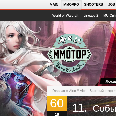
MAIN
MMORPG
SHOOTERS
JOB
World of Warcraft
Lineage 2
MU Onli
Главная
//
Aion
//
Aion - Быстрый старт 
60
11.
18