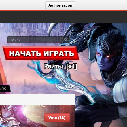
Authorization
События сервера Aion - Fast Progress⚡ | Custom Events PVE & Fast PvP
Vote (18)