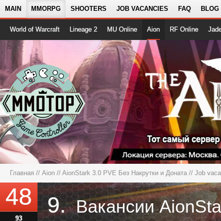
MAIN
MMORPG
SHOOTERS
JOB VACANCIES
FAQ
BLOG
World of Warcraft
Lineage 2
MU Online
Aion
RF Online
Jad
Главная
//
Aion
//
AionStark 3.0 PVE Без Накрутки и Доната
// Job vaca
48
9.
93