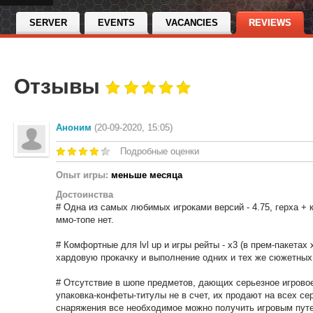
SERVER
EVENTS
VACANCIES
REVIEWS
Отзывы
Аноним
(20-09-2020, 15:05)
Подробные оценки
Опыт игры:
меньше месяца
Достоинства
# Одна из самых любимых игроками версий - 4.75, герха + к
ммо-топе нет.
# Комфортные для lvl up и игры рейты - х3 (в прем-пакетах
хардовую прокачку и выполнение одних и тех же сюжетных 
# Отсутствие в шопе предметов, дающих серьезное игровое
упаковка-конфеты-титулы не в счет, их продают на всех се
снаряжения все необходимое можно получить игровым пут