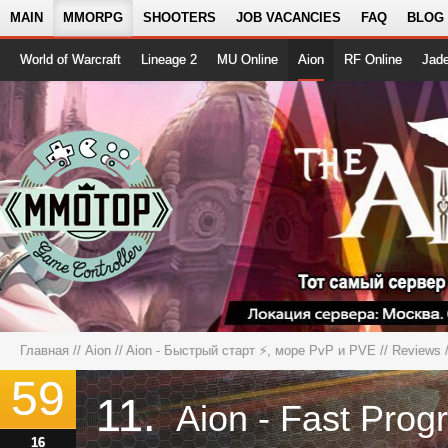
MAIN
MMORPG
SHOOTERS
JOB VACANCIES
FAQ
BLOG
World of Warcraft
Lineage 2
MU Online
Aion
RF Online
Jad
Главная
//
Aion
//
Aion - Быстрый старт ⚡, море PvP и PVE
//
Reviews
/
59
11.
16