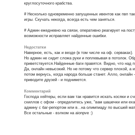
круглосуточного крабства.
# Несколько одновременно запущенных ивентов как пвп так
игры. Скучать некогда, всегда есть чем заняться.
# Админ ежедневно на связи, оперативно реагирует на пос
возможности исправляет найденные ошибки.
Недостатки
Наверное, есть, как и везде (в том числе на оф. серваках).
Но админ не сидит сложа руки и поплевывая в потолок. Обр
приветствуется.Найденные баги правятся. Видно, что над п
Да, онлайн невысокий. Но не потому что сервер плохой, а и
потом вернусь, когда народа больше станет. Алло, онлайн 
приводите друзей - и поднимется.
Комментарий
Господа хейтеры, если вам так нравится искать косяки и с
скиллов с офом - определитесь уже, "вам шашечки или еха
админу с баг-репортом или в...на олимпиаду по высшей ма
Все остальные - вэлком на aionpve :)