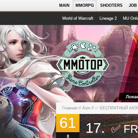
MAIN
MMORPG
SHOOTERS
JOB
World of Warcraft
Lineage 2
MU Onli
Главная
//
Aion
//
✅ БЕСПЛАТНЫЙ AION 
61
17.
0