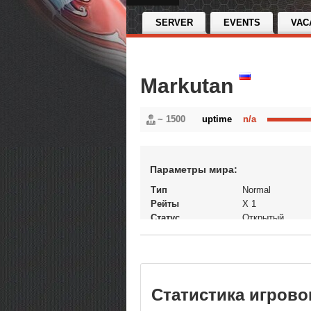
SERVER
EVENTS
VAC
Markutan
~ 1500
uptime
n/a
Параметры мира:
Тип
Normal
Рейты
X 1
Статус
Открытый
В рейтинге с
20-09-2024, 04:2
Перенос кланов
Нет
Теги
classic Aion...
Статистика игрово