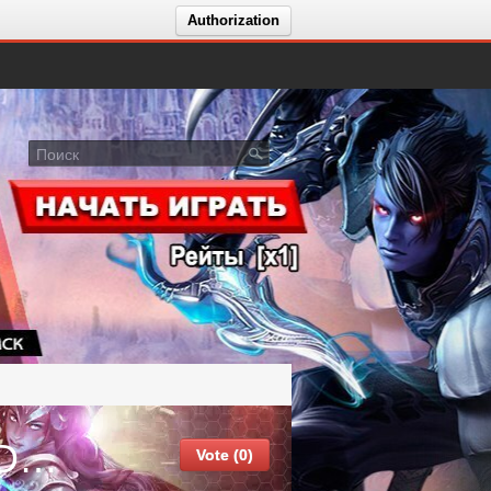
Authorization
✅ FREE AION CLASSIC 2.2: UPDATE 11/22 Markutan
Vote (0)