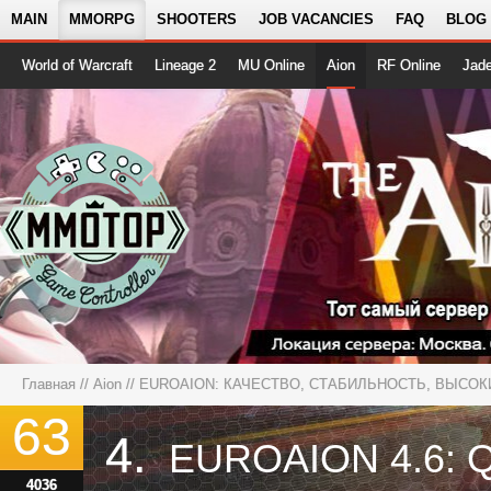
MAIN
MMORPG
SHOOTERS
JOB VACANCIES
FAQ
BLOG
World of Warcraft
Lineage 2
MU Online
Aion
RF Online
Jad
Главная
//
Aion
//
EUROAION: КАЧЕСТВО, СТАБИЛЬНОСТЬ, ВЫСОК
63
4.
4036