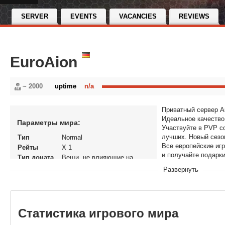
SERVER
EVENTS
VACANCIES
REVIEWS
EuroAion
~ 2000
uptime
n/a
Приватный сервер А
Идеальное качество
Параметры мира:
Участвуйте в PVP с
лучших. Новый сезон
Тип
Normal
Все европейские игр
Рейты
X 1
и получайте подарки
Тип доната
Вещи, не влияющие на
экономику
Развернуть
Статус
Открытый
В рейтинге с
07-09-2019, 16:11
Перенос
Нет
кланов
Статистика игрового мира