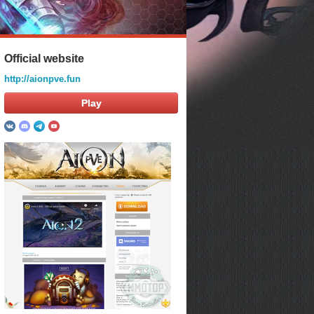
Official website
http://aionpve.fun
Play