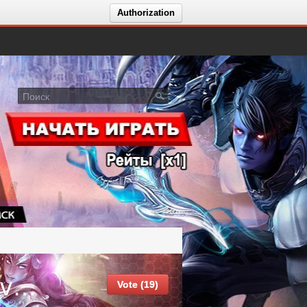
Authorization
Aion - Fast Progress⚡ | Custom Events PVE & Fast PvP отзыв AtashaZ
Vote (19)