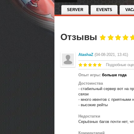
SERVER
EVENTS
VAC
Отзывы
AtashaZ
(04-08-2021, 13:41)
Подробные оце
Опыт игры:
больше года
Достоинства
- стабильный сервер вот на п
связи
- много ивентов с приятными 
- высокие рейты
Недостатки
Серьёзных багов почти нет, чт
Комментарий