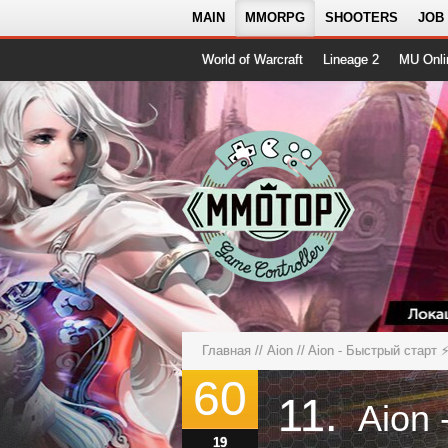
MAIN
MMORPG
SHOOTERS
JOB
World of Warcraft
Lineage 2
MU Onli
Главная
//
Aion
//
Aion - Быстрый старт 
60
11.
19