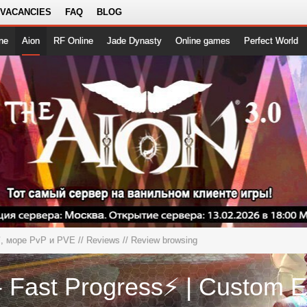
 VACANCIES
FAQ
BLOG
ne
Aion
RF Online
Jade Dynasty
Online games
Perfect World
⚡, море PvP и PVE
//
Reviews
// Review browsing