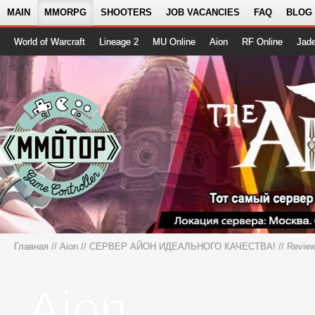
MAIN
MMORPG
SHOOTERS
JOB VACANCIES
FAQ
BLOG
World of Warcraft
Lineage 2
MU Online
Aion
RF Online
Jad
Главная
//
Aion
//
СЕРВЕР АЙОН ИДЕАЛЬНОГО КАЧЕСТВА!
// Revie
Aion