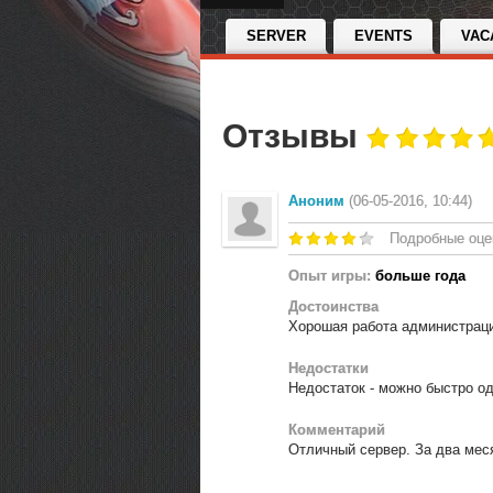
SERVER
EVENTS
VAC
Отзывы
Аноним
(06-05-2016, 10:44)
Подробные оце
Опыт игры:
больше года
Достоинства
Хорошая работа администраци
Недостатки
Недостаток - можно быстро од
Комментарий
Отличный сервер. За два меся