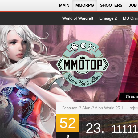
MAIN
MMORPG
SHOOTERS
JOB
World of Warcraft
Lineage 2
MU Onli
Главная
//
Aion
//
Aion World 25.1 — оф
52
23.
1111
0