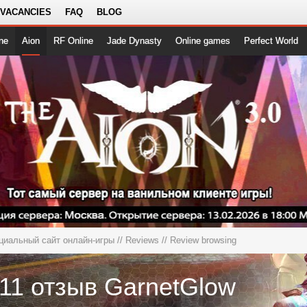
 VACANCIES
FAQ
BLOG
ne
Aion
RF Online
Jade Dynasty
Online games
Perfect World
ициальный сайт онлайн-игры
//
Reviews
// Review browsing
111 отзыв GarnetGlow